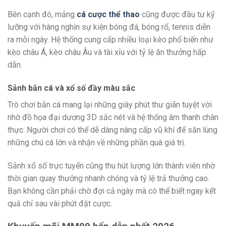
Bên cạnh đó, mảng
cá cược thể thao
cũng được đầu tư kỹ
lưỡng với hàng nghìn sự kiện bóng đá, bóng rổ, tennis diễn
ra mỗi ngày. Hệ thống cung cấp nhiều loại kèo phổ biến như
kèo châu Á, kèo châu Âu và tài xỉu với tỷ lệ ăn thưởng hấp
dẫn.
Sảnh bắn cá và xổ số đầy màu sắc
Trò chơi bắn cá mang lại những giây phút thư giãn tuyệt vời
nhờ đồ họa đại dương 3D sắc nét và hệ thống âm thanh chân
thực. Người chơi có thể dễ dàng nâng cấp vũ khí để săn lùng
những chú cá lớn và nhận về những phần quà giá trị.
Sảnh xổ số trực tuyến cũng thu hút lượng lớn thành viên nhờ
thời gian quay thưởng nhanh chóng và tỷ lệ trả thưởng cao.
Bạn không cần phải chờ đợi cả ngày mà có thể biết ngay kết
quả chỉ sau vài phút đặt cược.