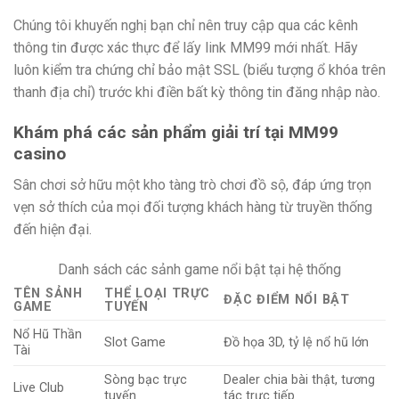
Chúng tôi khuyến nghị bạn chỉ nên truy cập qua các kênh
thông tin được xác thực để lấy link MM99 mới nhất. Hãy
luôn kiểm tra chứng chỉ bảo mật SSL (biểu tượng ổ khóa trên
thanh địa chỉ) trước khi điền bất kỳ thông tin đăng nhập nào.
Khám phá các sản phẩm giải trí tại MM99
casino
Sân chơi sở hữu một kho tàng trò chơi đồ sộ, đáp ứng trọn
vẹn sở thích của mọi đối tượng khách hàng từ truyền thống
đến hiện đại.
Danh sách các sảnh game nổi bật tại hệ thống
TÊN SẢNH
THỂ LOẠI TRỰC
ĐẶC ĐIỂM NỔI BẬT
GAME
TUYẾN
Nổ Hũ Thần
Slot Game
Đồ họa 3D, tỷ lệ nổ hũ lớn
Tài
Sòng bạc trực
Dealer chia bài thật, tương
Live Club
tuyến
tác trực tiếp