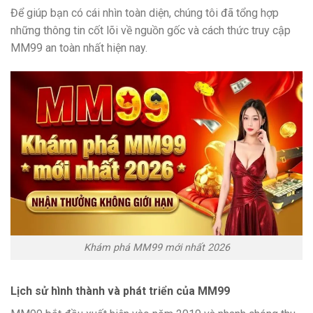
Để giúp bạn có cái nhìn toàn diện, chúng tôi đã tổng hợp
những thông tin cốt lõi về nguồn gốc và cách thức truy cập
MM99 an toàn nhất hiện nay.
Khám phá MM99 mới nhất 2026
Lịch sử hình thành và phát triển của MM99