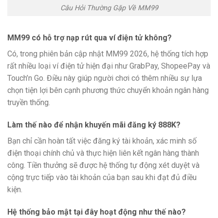
Câu Hỏi Thường Gặp Về MM99
MM99 có hỗ trợ nạp rút qua ví điện tử không?
Có, trong phiên bản cập nhật MM99 2026, hệ thống tích hợp
rất nhiều loại ví điện tử hiện đại như GrabPay, ShopeePay và
Touch’n Go. Điều này giúp người chơi có thêm nhiều sự lựa
chọn tiện lợi bên cạnh phương thức chuyển khoản ngân hàng
truyền thống.
Làm thế nào để nhận khuyến mãi đăng ký 888K?
Bạn chỉ cần hoàn tất việc đăng ký tài khoản, xác minh số
điện thoại chính chủ và thực hiện liên kết ngân hàng thành
công. Tiền thưởng sẽ được hệ thống tự động xét duyệt và
cộng trực tiếp vào tài khoản của bạn sau khi đạt đủ điều
kiện.
Hệ thống bảo mật tại đây hoạt động như thế nào?