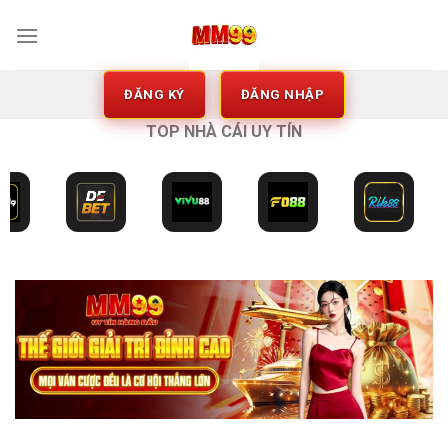
Bỏ
qua
nội
dung
ĐĂNG KÝ
ĐĂNG NHẬP
TOP NHÀ CÁI UY TÍN