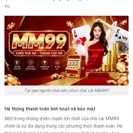
vụ.
Tại sao người chơi nên chọn nhà cái MM99?
Hệ thống thanh toán linh hoạt và bảo mật
Một trong những điểm mạnh lớn nhất của nhà cái MM99
chính là sự đa dạng trong các phương thức thanh toán. Hệ