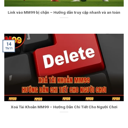
Link vào MM99 bị chặn – Hướng dẫn truy cập nhanh và an toàn
14
Th11
Xoá Tài Khoản MM99 – Hướng Dẫn Chi Tiết Cho Người Chơi