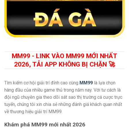
MM99 - LINK VÀO MM99 MỚI NHẤT
2026, TẢI APP KHÔNG BỊ CHẶN 🚀
Tìm kiếm cơ hội giải trí đỉnh cao cùng
MM99
là lựa chọn
hàng đầu của nhiều game thủ trong năm nay. Với tư cách là
đội ngũ chuyên gia theo dõi sát sao thị trường cá cược trực
tuyến, chúng tôi xin chia sẻ những đánh giá khách quan nhất
về thương hiệu giải trí MM99.
Khám phá MM99 mới nhất 2026