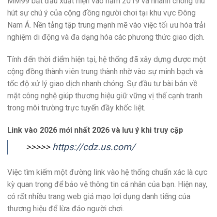
MM99 bắt đầu xuất hiện vào năm 2019 và nhanh chóng thu
hút sự chú ý của cộng đồng người chơi tại khu vực Đông
Nam Á. Nền tảng tập trung mạnh mẽ vào việc tối ưu hóa trải
nghiệm di động và đa dạng hóa các phương thức giao dịch.
Tính đến thời điểm hiện tại, hệ thống đã xây dựng được một
cộng đồng thành viên trung thành nhờ vào sự minh bạch và
tốc độ xử lý giao dịch nhanh chóng. Sự đầu tư bài bản về
mặt công nghệ giúp thương hiệu giữ vững vị thế cạnh tranh
trong môi trường trực tuyến đầy khốc liệt.
Link vào 2026 mới nhất 2026 và lưu ý khi truy cập
>>>>>
https://cdz.us.com/
Việc tìm kiếm một đường link vào hệ thống chuẩn xác là cực
kỳ quan trọng để bảo vệ thông tin cá nhân của bạn. Hiện nay,
có rất nhiều trang web giả mạo lợi dụng danh tiếng của
thương hiệu để lừa đảo người chơi.