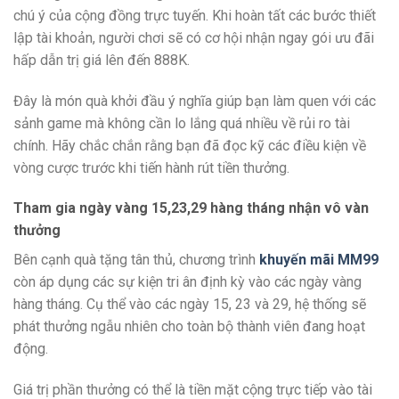
chú ý của cộng đồng trực tuyến. Khi hoàn tất các bước thiết
lập tài khoản, người chơi sẽ có cơ hội nhận ngay gói ưu đãi
hấp dẫn trị giá lên đến 888K.
Đây là món quà khởi đầu ý nghĩa giúp bạn làm quen với các
sảnh game mà không cần lo lắng quá nhiều về rủi ro tài
chính. Hãy chắc chắn rằng bạn đã đọc kỹ các điều kiện về
vòng cược trước khi tiến hành rút tiền thưởng.
Tham gia ngày vàng 15,23,29 hàng tháng nhận vô vàn
thưởng
Bên cạnh quà tặng tân thủ, chương trình
khuyến mãi MM99
còn áp dụng các sự kiện tri ân định kỳ vào các ngày vàng
hàng tháng. Cụ thể vào các ngày 15, 23 và 29, hệ thống sẽ
phát thưởng ngẫu nhiên cho toàn bộ thành viên đang hoạt
động.
Giá trị phần thưởng có thể là tiền mặt cộng trực tiếp vào tài