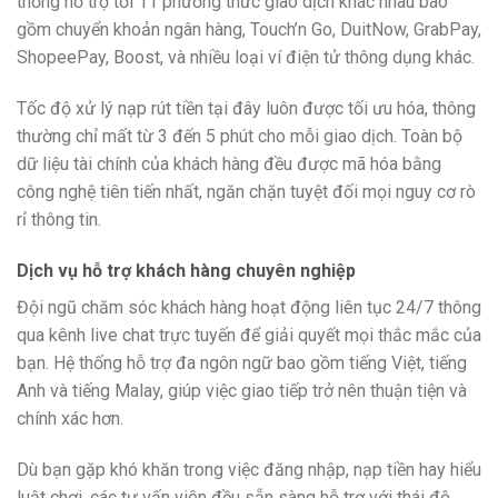
thống hỗ trợ tới 11 phương thức giao dịch khác nhau bao
gồm chuyển khoản ngân hàng, Touch’n Go, DuitNow, GrabPay,
ShopeePay, Boost, và nhiều loại ví điện tử thông dụng khác.
Tốc độ xử lý nạp rút tiền tại đây luôn được tối ưu hóa, thông
thường chỉ mất từ 3 đến 5 phút cho mỗi giao dịch. Toàn bộ
dữ liệu tài chính của khách hàng đều được mã hóa bằng
công nghệ tiên tiến nhất, ngăn chặn tuyệt đối mọi nguy cơ rò
rỉ thông tin.
Dịch vụ hỗ trợ khách hàng chuyên nghiệp
Đội ngũ chăm sóc khách hàng hoạt động liên tục 24/7 thông
qua kênh live chat trực tuyến để giải quyết mọi thắc mắc của
bạn. Hệ thống hỗ trợ đa ngôn ngữ bao gồm tiếng Việt, tiếng
Anh và tiếng Malay, giúp việc giao tiếp trở nên thuận tiện và
chính xác hơn.
Dù bạn gặp khó khăn trong việc đăng nhập, nạp tiền hay hiểu
luật chơi, các tư vấn viên đều sẵn sàng hỗ trợ với thái độ