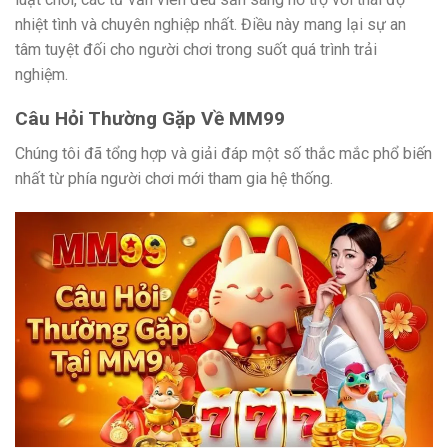
nhiệt tình và chuyên nghiệp nhất. Điều này mang lại sự an
tâm tuyệt đối cho người chơi trong suốt quá trình trải
nghiệm.
Câu Hỏi Thường Gặp Về MM99
Chúng tôi đã tổng hợp và giải đáp một số thắc mắc phổ biến
nhất từ phía người chơi mới tham gia hệ thống.