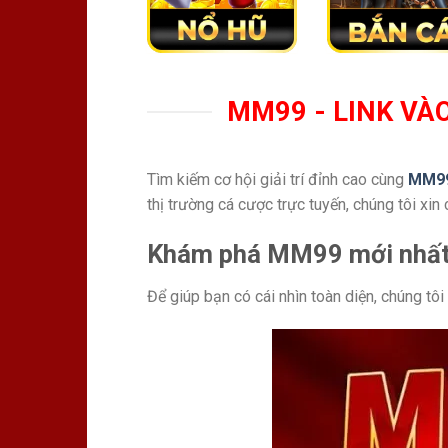
MM99 - LINK VÀ
Tìm kiếm cơ hội giải trí đỉnh cao cùng
MM9
thị trường cá cược trực tuyến, chúng tôi xi
Khám phá MM99 mới nhấ
Để giúp bạn có cái nhìn toàn diện, chúng tô