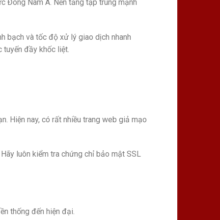
ực Đông Nam Á. Nền tảng tập trung mạnh
h bạch và tốc độ xử lý giao dịch nhanh
 tuyến đầy khốc liệt.
n. Hiện nay, có rất nhiều trang web giả mạo
. Hãy luôn kiểm tra chứng chỉ bảo mật SSL
ền thống đến hiện đại.