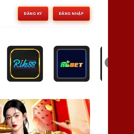
ĐĂNG KÝ
ĐĂNG NHẬP