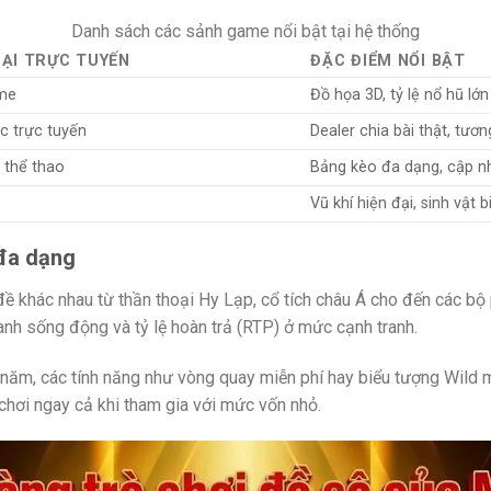
Danh sách các sảnh game nổi bật tại hệ thống
OẠI TRỰC TUYẾN
ĐẶC ĐIỂM NỔI BẬT
me
Đồ họa 3D, tỷ lệ nổ hũ lớn
c trực tuyến
Dealer chia bài thật, tươn
 thể thao
Bảng kèo đa dạng, cập nh
Vũ khí hiện đại, sinh vật
 đa dạng
 khác nhau từ thần thoại Hy Lạp, cổ tích châu Á cho đến các bộ 
hanh sống động và tỷ lệ hoàn trả (RTP) ở mức cạnh tranh.
u năm, các tính năng như vòng quay miễn phí hay biểu tượng Wild 
chơi ngay cả khi tham gia với mức vốn nhỏ.