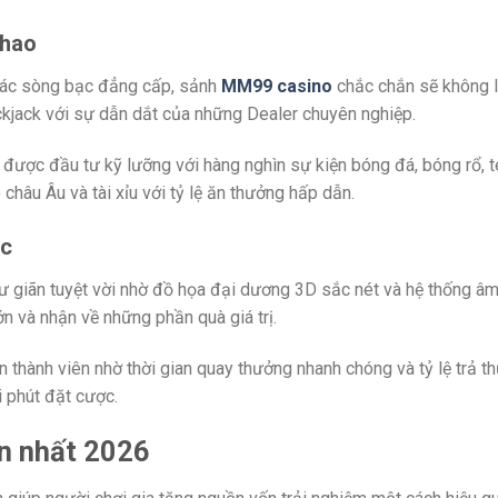
thao
 các sòng bạc đẳng cấp, sảnh
MM99 casino
chắc chắn sẽ không l
ackjack với sự dẫn dắt của những Dealer chuyên nghiệp.
được đầu tư kỹ lưỡng với hàng nghìn sự kiện bóng đá, bóng rổ, t
châu Âu và tài xỉu với tỷ lệ ăn thưởng hấp dẫn.
ắc
hư giãn tuyệt vời nhờ đồ họa đại dương 3D sắc nét và hệ thống âm
n và nhận về những phần quà giá trị.
n thành viên nhờ thời gian quay thưởng nhanh chóng và tỷ lệ trả 
i phút đặt cược.
n nhất 2026