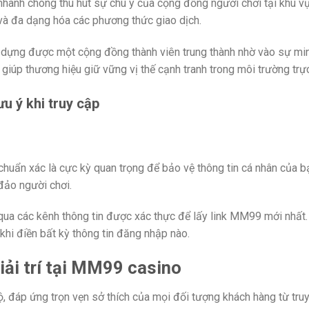
hanh chóng thu hút sự chú ý của cộng đồng người chơi tại khu v
 và đa dạng hóa các phương thức giao dịch.
ây dựng được một cộng đồng thành viên trung thành nhờ vào sự min
iúp thương hiệu giữ vững vị thế cạnh tranh trong môi trường trực
u ý khi truy cập
huẩn xác là cực kỳ quan trọng để bảo vệ thông tin cá nhân của bạ
đảo người chơi.
 qua các kênh thông tin được xác thực để lấy link MM99 mới nhất
 khi điền bất kỳ thông tin đăng nhập nào.
ải trí tại MM99 casino
, đáp ứng trọn vẹn sở thích của mọi đối tượng khách hàng từ truy