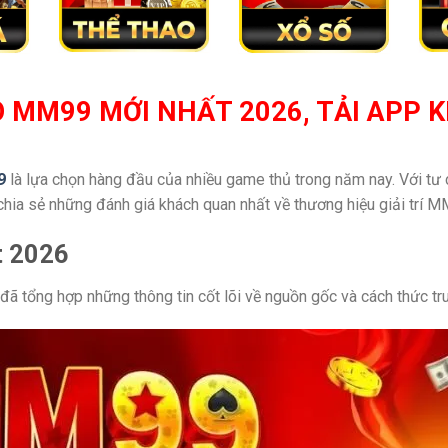
O MM99 MỚI NHẤT 2026, TẢI APP K
9
là lựa chọn hàng đầu của nhiều game thủ trong năm nay. Với tư 
n chia sẻ những đánh giá khách quan nhất về thương hiệu giải trí 
t 2026
i đã tổng hợp những thông tin cốt lõi về nguồn gốc và cách thức t