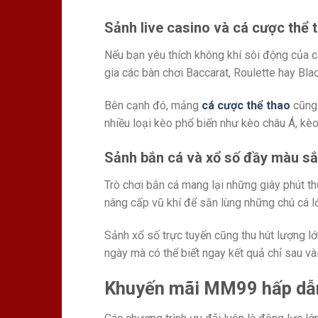
Sảnh live casino và cá cược thể 
Nếu bạn yêu thích không khí sôi động của
gia các bàn chơi Baccarat, Roulette hay Bl
Bên cạnh đó, mảng
cá cược thể thao
cũng 
nhiều loại kèo phổ biến như kèo châu Á, kèo 
Sảnh bắn cá và xổ số đầy màu s
Trò chơi bắn cá mang lại những giây phút t
nâng cấp vũ khí để săn lùng những chú cá lớ
Sảnh xổ số trực tuyến cũng thu hút lượng lớ
ngày mà có thể biết ngay kết quả chỉ sau và
Khuyến mãi MM99 hấp dẫ